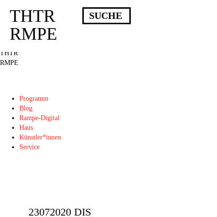
THTR
Deprecated
: Die Funktion post_permalink ist seit Version 4.4.0 veraltet!
Verwende stattdessen get_permalink(). in
RMPE
/homepages/10/d43051023/htdocs/wordpress/wp-includes/functions.php
on
line
6031
THTR
RMPE
Programm
Blog
Rampe-Digital
Haus
Künstler*innen
Service
23072020 DIS