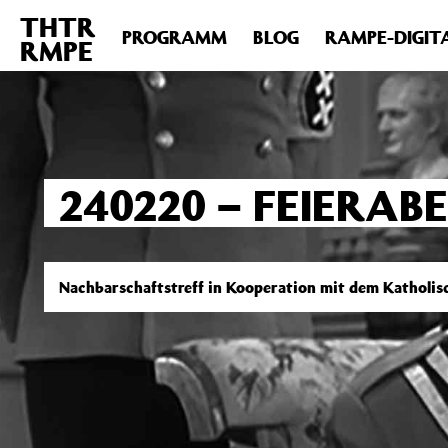
THTR
Deprecated
: Die Funktion post_permalink ist seit Version 4.4
PROGRAMM
BLOG
RAMPE-DIGIT
RMPE
includes/functions.php
on line
6031
240220 – FEIERABE
Nachbarschaftstreff in Kooperation mit dem Katholis