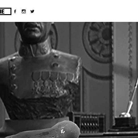
ges/10/d43051023/htdocs/wordpress/wp-