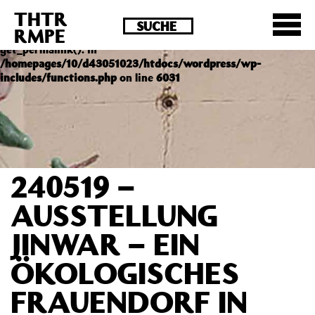
THTR
Deprecated
: Die Funktion post_permalink ist seit
RMPE
Version 4.4.0 veraltet! Verwende stattdessen
get_permalink(). in
/homepages/10/d43051023/htdocs/wordpress/wp-
includes/functions.php
on line
6031
240519 –
AUSSTELLUNG
JINWAR – EIN
ÖKOLOGISCHES
FRAUENDORF IN