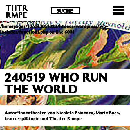
THTR
Deprecated
: Die Funktion post_permalink ist seit
RMPE
Version 4.4.0 veraltet! Verwende stattdessen
get_permalink(). in
/homepages/10/d43051023/htdocs/wordpress/wp-
includes/functions.php
on line
6031
240519 WHO RUN
THE WORLD
Autor*innentheater von Nicoleta Esinencu, Marie Bues,
teatru-spălătorie und Theater Rampe