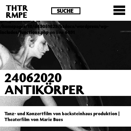
THTR
Deprecated
: Die Funktion post_permalink ist seit
RMPE
Version 4.4.0 veraltet! Verwende stattdessen
get_permalink(). in
/homepages/10/d43051023/htdocs/wordpress/wp-
includes/functions.php
on line
6031
24062020
ANTIKÖRPER
Tanz- und Konzertfilm von backsteinhaus produktion |
Theaterfilm von Marie Bues