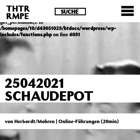
THTR
Deprecated
: Die Funktion post_permalink ist seit
RMPE
Version 4.4.0 veraltet! Verwende stattdessen
get_permalink(). in
/homepages/10/d43051023/htdocs/wordpress/wp-
includes/functions.php
on line
6031
25042021
SCHAUDEPOT
von Herbordt/Mohren | Online-Führungen (20min)