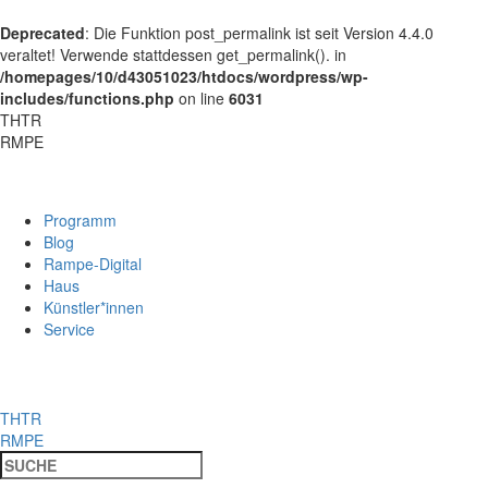
Deprecated
: Die Funktion post_permalink ist seit Version 4.4.0
veraltet! Verwende stattdessen get_permalink(). in
/homepages/10/d43051023/htdocs/wordpress/wp-
includes/functions.php
on line
6031
THTR
RMPE
Programm
Blog
Rampe-Digital
Haus
Künstler*innen
Service
THTR
RMPE