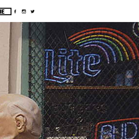
ges/10/d43051023/htdocs/wordpress/wp-