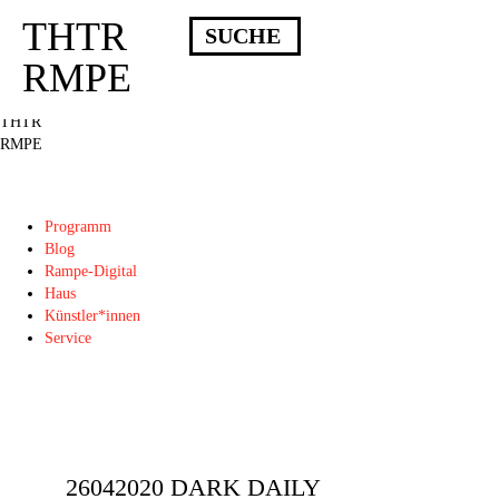
THTR
Deprecated
: Die Funktion post_permalink ist seit Version 4.4.0 veraltet!
Verwende stattdessen get_permalink(). in
RMPE
/homepages/10/d43051023/htdocs/wordpress/wp-includes/functions.php
on
line
6031
THTR
RMPE
Programm
Blog
Rampe-Digital
Haus
Künstler*innen
Service
26042020 DARK DAILY