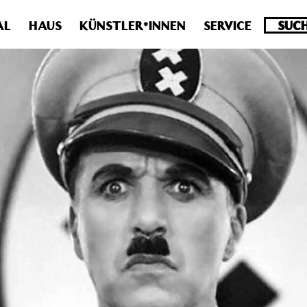
.0 veraltet! Verwende stattdessen get_permalink(). in
/homepa
AL
HAUS
KÜNSTLER*INNEN
SERVICE