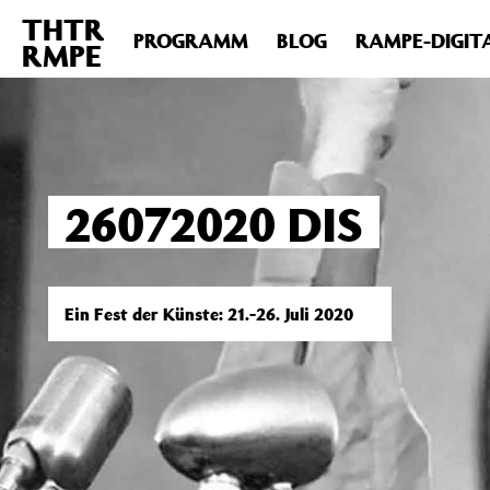
THTR
Deprecated
: Die Funktion post_permalink ist seit Version 4.4
PROGRAMM
BLOG
RAMPE-DIGIT
RMPE
includes/functions.php
on line
6031
26072020 DIS
Ein Fest der Künste: 21.-26. Juli 2020