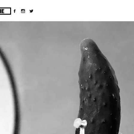
ges/10/d43051023/htdocs/wordpress/wp-