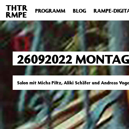
THTR
Deprecated
: Die Funktion post_permalink ist seit Version 4.4
PROGRAMM
BLOG
RAMPE-DIGIT
RMPE
includes/functions.php
on line
6031
26092022 MONTAG
Salon mit Micha Piltz, Aliki Schäfer und Andreas Voge