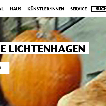
.0 veraltet! Verwende stattdessen get_permalink(). in
/homepa
AL
HAUS
KÜNSTLER*INNEN
SERVICE
E LICHTENHAGEN
l