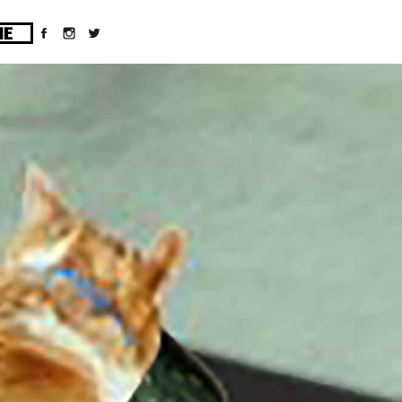
ges/10/d43051023/htdocs/wordpress/wp-