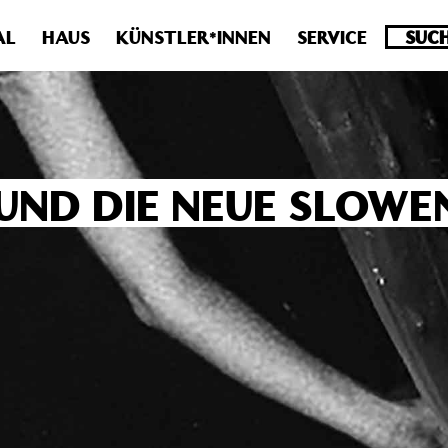
.0 veraltet! Verwende stattdessen get_permalink(). in
/homepa
AL
HAUS
KÜNSTLER*INNEN
SERVICE
 UND DIE NEUE SLOW