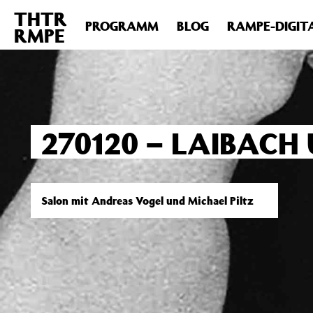
THTR
Deprecated
: Die Funktion post_permalink ist seit Version 4.4
PROGRAMM
BLOG
RAMPE-DIGIT
RMPE
includes/functions.php
on line
6031
270120 – LAIBACH
Salon mit Andreas Vogel und Michael Piltz