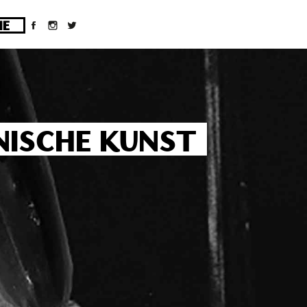
ges/10/d43051023/htdocs/wordpress/wp-
ENISCHE KUNST