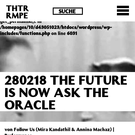
THTR
Deprecated
: Die Funktion post_permalink ist seit
RMPE
Version 4.4.0 veraltet! Verwende stattdessen
get_permalink(). in
/homepages/10/d43051023/htdocs/wordpress/wp-
includes/functions.php
on line
6031
280218 THE FUTURE
IS NOW ASK THE
ORACLE
von Follow Us (Mira Kandathil & Annina Machaz) |