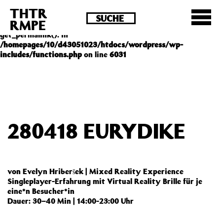
THTR
Deprecated
: Die Funktion post_permalink ist seit
RMPE
Version 4.4.0 veraltet! Verwende stattdessen
get_permalink(). in
/homepages/10/d43051023/htdocs/wordpress/wp-
includes/functions.php
on line
6031
280418 EURYDIKE
von Evelyn Hriberšek | Mixed Reality Experience
Singleplayer-Erfahrung mit Virtual Reality Brille für je
eine*n Besucher*in
Dauer: 30–40 Min | 14:00-23:00 Uhr