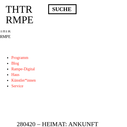
THTR
Deprecated
: Die Funktion post_permalink ist seit Version 4.4.0 veraltet!
Verwende stattdessen get_permalink(). in
RMPE
/homepages/10/d43051023/htdocs/wordpress/wp-includes/functions.php
on
line
6031
THTR
RMPE
Programm
Blog
Rampe-Digital
Haus
Künstler*innen
Service
280420 – HEIMAT: ANKUNFT