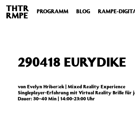
THTR
Deprecated
: Die Funktion post_permalink ist seit Version 4.4
PROGRAMM
BLOG
RAMPE-DIGIT
RMPE
includes/functions.php
on line
6031
290418 EURYDIKE
von Evelyn Hriberšek | Mixed Reality Experience
Singleplayer-Erfahrung mit Virtual Reality Brille für 
Dauer: 30–40 Min | 14:00-23:00 Uhr