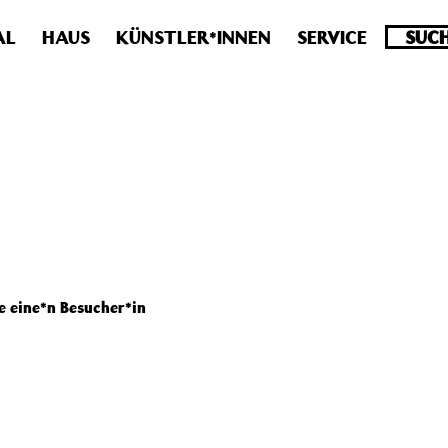
.0 veraltet! Verwende stattdessen get_permalink(). in
/homepa
AL
HAUS
KÜNSTLER*INNEN
SERVICE
je eine*n Besucher*in