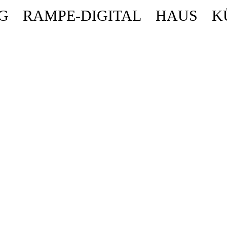
G
RAMPE-DIGITAL
HAUS
K
ende stattdessen get_permalink(). in
/homepages/10/d43051023/htdocs/wordpr