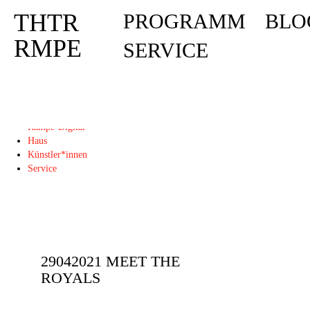
THTR
PROGRAMM
BLO
Deprecated
: Die Funktion post_permalink ist seit Version 4.4.0 veraltet! Verw
THTR
RMPE
SERVICE
RMPE
Programm
Blog
Rampe-Digital
Haus
Künstler*innen
Service
29042021 MEET THE
ROYALS