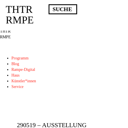
THTR
Deprecated
: Die Funktion post_permalink ist seit Version 4.4.0 veraltet!
Verwende stattdessen get_permalink(). in
RMPE
/homepages/10/d43051023/htdocs/wordpress/wp-includes/functions.php
on
line
6031
THTR
RMPE
Programm
Blog
Rampe-Digital
Haus
Künstler*innen
Service
290519 – AUSSTELLUNG