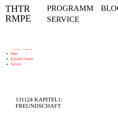
THTR
PROGRAMM
BLO
Deprecated
: Die Funktion post_permalink ist seit Version 4.4.0 veraltet! Verw
THTR
RMPE
SERVICE
RMPE
Programm
Blog
Rampe-Digital
Haus
Künstler*innen
Service
131124 KAPITEL1:
FREUNDSCHAFT