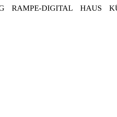
G
RAMPE-DIGITAL
HAUS
K
ende stattdessen get_permalink(). in
/homepages/10/d43051023/htdocs/wordpr