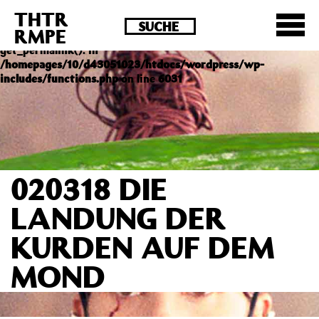
THTR
Deprecated
: Die Funktion post_permalink ist seit
RMPE
Version 4.4.0 veraltet! Verwende stattdessen
get_permalink(). in
/homepages/10/d43051023/htdocs/wordpress/wp-
includes/functions.php
on line
6031
020318 DIE
LANDUNG DER
KURDEN AUF DEM
MOND