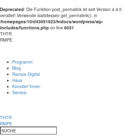
Deprecated
: Die Funktion post_permalink ist seit Version 4.4.0
veraltet! Verwende stattdessen get_permalink(). in
/homepages/10/d43051023/htdocs/wordpress/wp-
includes/functions.php
on line
6031
THTR
RMPE
Programm
Blog
Rampe-Digital
Haus
Künstler*innen
Service
THTR
RMPE