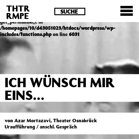
THTR
Deprecated
: Die Funktion post_permalink ist seit
RMPE
Version 4.4.0 veraltet! Verwende stattdessen
get_permalink(). in
/homepages/10/d43051023/htdocs/wordpress/wp-
includes/functions.php
on line
6031
ICH WÜNSCH MIR
EINS…
von Azar Mortazavi, Theater Osnabrück
Uraufführung / anschl. Gespräch