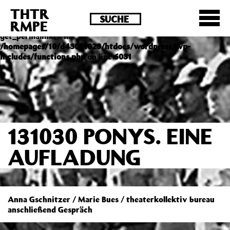
THTR
Deprecated
: Die Funktion post_permalink ist seit
RMPE
Version 4.4.0 veraltet! Verwende stattdessen
get_permalink(). in
/homepages/10/d43051023/htdocs/wordpress/wp-
includes/functions.php
on line
6031
131030 PONYS. EINE
AUFLADUNG
Anna Gschnitzer / Marie Bues / theaterkollektiv bureau
anschließend Gespräch