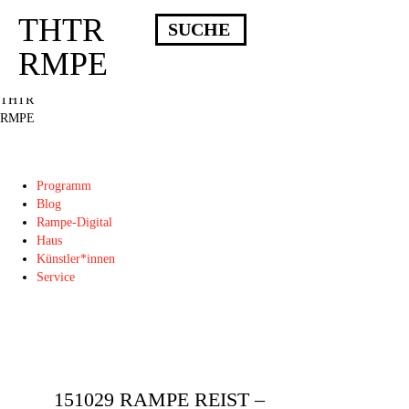
THTR
Deprecated
: Die Funktion post_permalink ist seit Version 4.4.0 veraltet!
Verwende stattdessen get_permalink(). in
RMPE
/homepages/10/d43051023/htdocs/wordpress/wp-includes/functions.php
on
line
6031
THTR
RMPE
Programm
Blog
Rampe-Digital
Haus
Künstler*innen
Service
151029 RAMPE REIST –