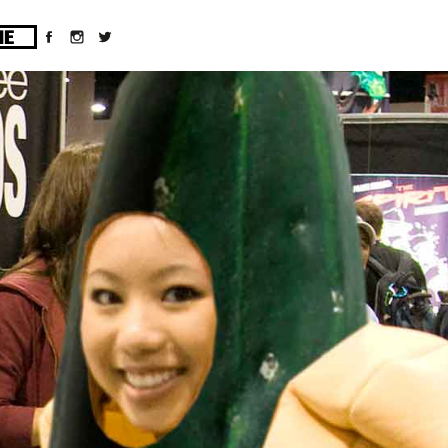
ges/10/d43051023/htdocs/wordpress/wp-