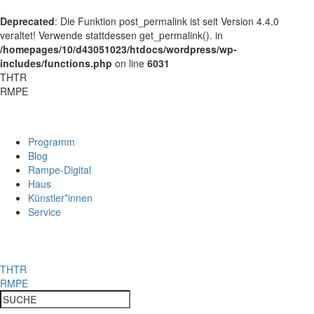
Deprecated
: Die Funktion post_permalink ist seit Version 4.4.0
veraltet! Verwende stattdessen get_permalink(). in
/homepages/10/d43051023/htdocs/wordpress/wp-
includes/functions.php
on line
6031
THTR
RMPE
Programm
Blog
Rampe-Digital
Haus
Künstler*innen
Service
THTR
RMPE