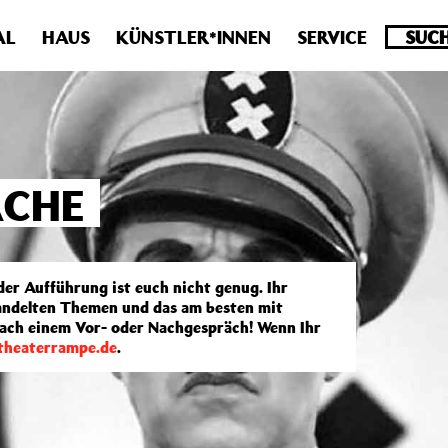
.0 veraltet! Verwende stattdessen get_permalink(). in
/homepa
AL
HAUS
KÜNSTLER*INNEN
SERVICE
ÄCHE
der Aufführung ist euch nicht genug. Ihr
handelten Themen und das am besten mit
nach einem Vor- oder Nachgespräch! Wenn Ihr
heaterrampe.de
.