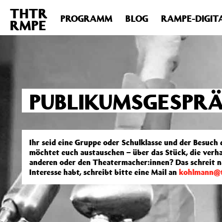
THTR
Deprecated
: Die Funktion post_permalink ist seit Version 4.4
PROGRAMM
BLOG
RAMPE-DIGIT
RMPE
includes/functions.php
on line
6031
PUBLIKUMSGESPR
Ihr seid eine Gruppe oder Schulklasse und der Besuch 
möchtet euch austauschen – über das Stück, die ver
anderen oder den Theatermacher:innen? Das schreit 
Interesse habt, schreibt bitte eine Mail an
kohlmann@t