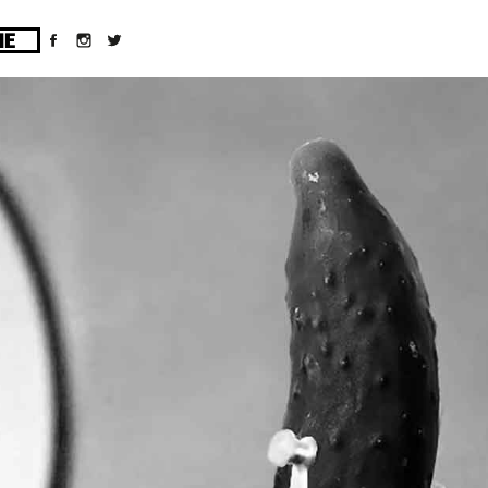
ges/10/d43051023/htdocs/wordpress/wp-